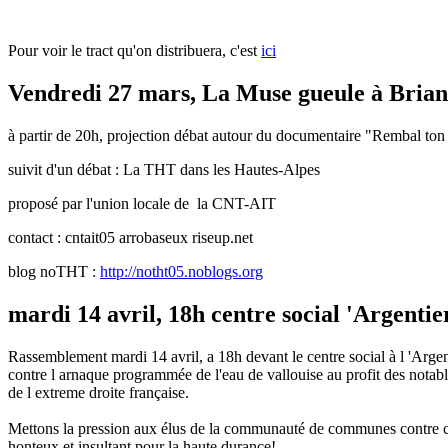
Pour voir le tract qu'on distribuera, c'est
ici
Vendredi 27 mars, La Muse gueule à Bria
à partir de 20h, projection débat autour du documentaire "Rembal ton
suivit d'un débat : La THT dans les Hautes-Alpes
proposé par l'union locale de la CNT-AIT
contact : cntait05 arrobaseux riseup.net
blog noTHT :
http://notht05.noblogs.org
mardi 14 avril, 18h centre social 'Argentier
Rassemblement mardi 14 avril, a 18h devant le centre social à l 'Argen
contre l arnaque programmée de l'eau de vallouise au profit des notab
de l extreme droite française.
Mettons la pression aux élus de la communauté de communes contre c
honteux et insultant pour la haute durance!