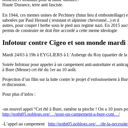
Haute Durance, terre anti fasciste.
En 1944, ces memes usines de Pechiney (futur lieu d embouteillage) e
sabotées par Paul Heraud ( resistant et alpiniste chevronné...) et d
autres, pour couper l herbe sous le pied aux regime nazi. En 2015 au
permis de construire ne doit être accordé a cette meme ideologie
Infotour contre Cigeo et son monde mardi 
Mardi 24/03 à 19h à EYGLIERS à L’Auberge du Roy (quartier de la ga
Soirée Infotour pour appeler à un campement anti-autoritaire et anticap
à Bure (Meuse) cet été du 1er au 10 août.
Projection d’un film sur la lutte contre le projet d’enfouissement à Bu
et discussion.
Pour plus d’infos :
-un nouvel appel “Cet été à Bure, ramène ta pioche ! On a 10 jours pou
http://notht05.noblogs.org/…/pour-un-campement-a-bure-cont…/
-L’appel au campement
http://notht05.noblogs.org/…/de-la-necessit