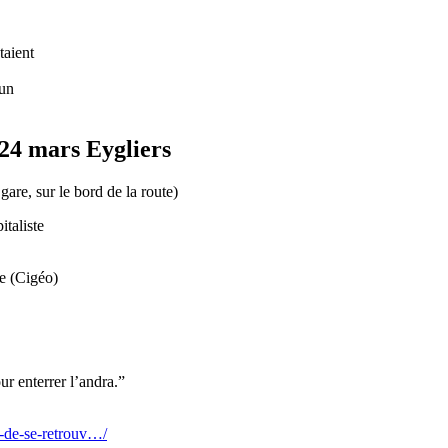
taient
cun
24 mars Eygliers
re, sur le bord de la route)
italiste
re (Cigéo)
r enterrer l’andra.”
e-de-se-retrouv…/