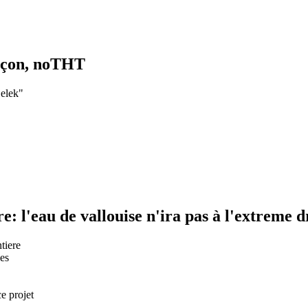
nçon, noTHT
 elek"
e: l'eau de vallouise n'ira pas à l'extreme d
tiere
les
e projet