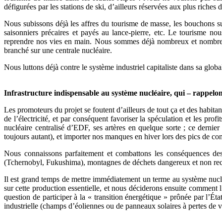
défigurées par les stations de ski, d’ailleurs réservées aux plus riches
Nous subissons déjà les affres du tourisme de masse, les bouchons sur
saisonniers précaires et payés au lance-pierre, etc. Le tourisme n
reprendre nos vies en main. Nous sommes déjà nombreux et nombreuse
branché sur une centrale nucléaire.
Nous luttons déjà contre le système industriel capitaliste dans sa globa
Infrastructure indispensable au système nucléaire, qui – rappelons
Les promoteurs du projet se foutent d’ailleurs de tout ça et des habita
de l’électricité, et par conséquent favoriser la spéculation et les pr
nucléaire centralisé d’EDF, ses artères en quelque sorte ; ce dernie
toujours autant), et importer nos manques en hiver lors des pics de 
Nous connaissons parfaitement et combattons les conséquences des nu
(Tchernobyl, Fukushima), montagnes de déchets dangereux et non recyc
Il est grand temps de mettre immédiatement un terme au système nucléai
sur cette production essentielle, et nous déciderons ensuite comment l’
question de participer à la « transition énergétique » prônée par l’É
industrielle (champs d’éoliennes ou de panneaux solaires à pertes de v