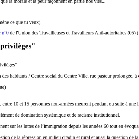
, que la morale et la peur façonnent en partie nos vies...
amène ce que tu veux).
e n°0
de l'Union des Travailleuses et Travailleurs Anti-autoritaires (05) (
 privilèges"
ivilèges"
abitants / Centre social du Centre Ville, rue pasteur prolongée, à cô
te)
entre 10 et 15 personnes non-armées meurent pendant ou suite à une inte
 élément de domination systémique et de racisme institutionnel.
nt sur les luttes de l’immigration depuis les années 60 tout en évoquant 
stion de la répression en milieu citadin et rural et aussi la question de 