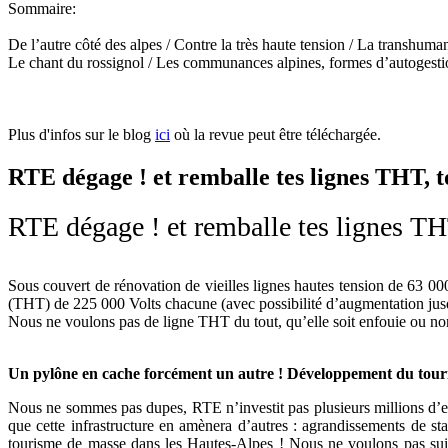
Sommaire:
De l’autre côté des alpes / Contre la très haute tension / La transhuma
Le chant du rossignol / Les communances alpines, formes d’autogestio
Plus d'infos sur le blog
ici
où la revue peut être téléchargée.
RTE dégage ! et remballe tes lignes THT, t
RTE dégage ! et remballe tes lignes TH
Sous couvert de rénovation de vieilles lignes hautes tension de 63 00
(THT) de 225 000 Volts chacune (avec possibilité d’augmentation jus
Nous ne voulons pas de ligne THT du tout, qu’elle soit enfouie ou non
Un pylône en cache forcément un autre ! Développement du touris
Nous ne sommes pas dupes, RTE n’investit pas plusieurs millions d’eur
que cette infrastructure en amènera d’autres : agrandissements de st
tourisme de masse dans les Hautes-Alpes ! Nous ne voulons pas suiv