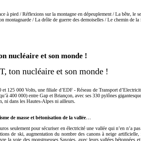
nce à pied / Réflexions sur la montagne en dépeuplement / La bête, le ser
n montagnarde / La drôle de guerre des demoiselles / Le chemin de la f
on nucléaire et son monde !
T, ton nucléaire et son monde !
0 et 125 000 Volts, une filiale d’EDF - Réseau de Transport d’Electrici
qu’à 400 000) entre Gap et Briançon, avec ses 330 pylônes gigantesqu
, ni dans les Hautes-Alpes ni ailleurs.
me de masse et bétonisation de la vallée
…
os seulement pour sécuriser en électricité une vallée qui n’en n’a pas v
ations de ski, augmentation du nombre des canons à neige artificielle,
re la voie des monstrueuses Savoies, avec leurs vallées bétonnées et