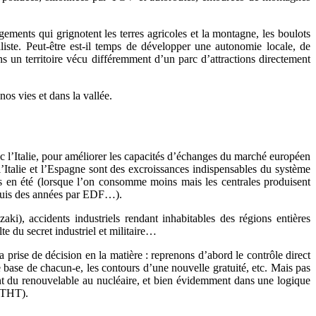
ements qui grignotent les terres agricoles et la montagne, les boulots
iste. Peut-être est-il temps de développer une autonomie locale, de
un territoire vécu différemment d’un parc d’attractions directement
nos vies et dans la vallée.
vec l’Italie, pour améliorer les capacités d’échanges du marché européen
 l’Italie et l’Espagne sont des excroissances indispensables du système
lus en été (lorsque l’on consomme moins mais les centrales produisent
depuis des années par EDF…).
ki), accidents industriels rendant inhabitables des régions entières
 du secret industriel et militaire…
 prise de décision en la matière : reprenons d’abord le contrôle direct
de base de chacun-e, les contours d’une nouvelle gratuité, etc. Mais pas
tant du renouvelable au nucléaire, et bien évidemment dans une logique
s THT).