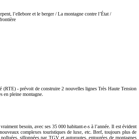
pent, l’ellebore et le berger / La montagne contre l’État /
rontière
té (RTE) - prévoit de construire 2 nouvelles lignes Très Haute Tension
es en pleine montagne.
raiment besoin, avec ses 35 000 habitant-e-s à l’année. Il est évident
 nouveaux complexes touristiques de luxe, etc. Bref, toujours plus de
 polluées, sillonnées par TGV et autoroutes, entourées de montagnes