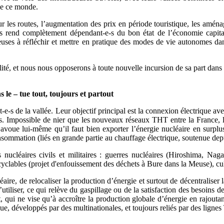
 de ce monde.
 les routes, l’augmentation des prix en période touristique, les aménag
ous rend complètement dépendant-e-s du bon état de l’économie capital
s à réfléchir et mettre en pratique des modes de vie autonomes dans 
lité, et nous nous opposerons à toute nouvelle incursion de sa part dans 
 le – tue tout, toujours et partout
nt-e-s de la vallée. Leur objectif principal est la connexion électrique a
ofits. Impossible de nier que les nouveaux réseaux THT entre la France,
r avoue lui-même qu’il faut bien exporter l’énergie nucléaire en surp
consommation (liés en grande partie au chauffage électrique, soutenue 
cléaires civils et militaires : guerres nucléaires (Hiroshima, Nagaza
lables (projet d'enfouissement des déchets à Bure dans la Meuse), culte
re, de relocaliser la production d’énergie et surtout de décentraliser la
utiliser, ce qui relève du gaspillage ou de la satisfaction des besoins 
tat, qui ne vise qu’à accroître la production globale d’énergie en rajou
ue, développés par des multinationales, et toujours reliés par des ligne