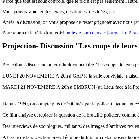
Parce que tout est sous contrôle, que le flic n'est pas seulement l'autre
Vous pouvez amener des textes, des doutes, des idées, etc...
Après la discussion, on vous propose de rester grignoter avec nous (
Pour amorcer la réflexion, voici
un texte paru dans le journal Le Pirat
Projection- Discussion "Les coups de leurs
Projection - discussion autour du documentaire "Les coups de leurs pr
LUNDI 20 NOVEMBRE À 20h à GAP (à la salle conviviale, maison des h
MARDI 21 NOVEMBRE À 20h à EMBRUN (au Lieu, face à la Pos
Depuis 1960, on compte plus de 300 tués par la police. Chaque année, 
Ce film analyse et replace la question de la brutalité policière comme
Des interviews de sociologues, militants, des images d’archives revienne
A l'issue de la projection, avec l'équipe du film, un débat posera la que