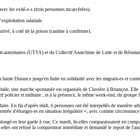
vec les exilé-e-s (trois personnes incarcérées),
l’exploitation salariale.
rivé, à coté de la prison (cantine à confirmer).
 Anti-autoritaires (UTTA) et du Collectif Anarchiste de Lutte et de Ré
 haute Durance jusqu'en Italie en solidarité avec les migrant-es et contre
talie, une marche spontanée est organisée de Clavière à Briançon. Elle a
if policier et militaire , et à la présence, le même week-end, du groupe fa
ire. En fin d'après midi, 6 personnes ont été interpellés de manière arb
'entrée d'étranger-es en situation irrégulière », avec comme circonstance
 prolongé-es leur garde à vue. Ce mardi, ils-elles comparaissaient en com
ls-elles ont refusé la comparution immédiate et demandé le report de l'aud