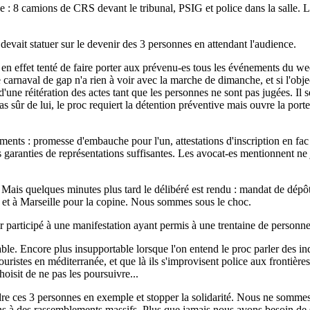
e : 8 camions de CRS devant le tribunal, PSIG et police dans la salle. L'
devait statuer sur le devenir des 3 personnes en attendant l'audience.
 a en effet tenté de faire porter aux prévenu-es tous les événements du we
rnaval de gap n'a rien à voir avec la marche de dimanche, et si l'object
une réitération des actes tant que les personnes ne sont pas jugées. Il ser
s sûr de lui, le proc requiert la détention préventive mais ouvre la porte
ments : promesse d'embauche pour l'un, attestations d'inscription en fac 
 garanties de représentations suffisantes. Les avocat-es mentionnent ne
le. Mais quelques minutes plus tard le délibéré est rendu : mandat de dép
r) et à Marseille pour la copine. Nous sommes sous le choc.
r participé à une manifestation ayant permis à une trentaine de personnes
able. Encore plus insupportable lorsque l'on entend le proc parler des i
ouristes en méditerranée, et que là ils s'improvisent police aux frontière
hoisit de ne pas les poursuivre...
ndre ces 3 personnes en exemple et stopper la solidarité. Nous ne somme
ns à des rassemblements massifs. Plus que jamais nous avons besoin de 