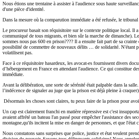
Nous étions une trentaine à assister à l'audience sous haute surveillanc
d'une pièce d'identité.
Dans la mesure où la comparution immédiate a été refusée, le tribunal 
Le procureur basait son réquisitoire sur le contexte politique local. Il
communiqué de tous migrants, et bien sûr la marche de dimanche). Le ca
sommes nous pas 600 en prison???? Il a ensuite fait part de sa crainte d'
possibilité de commettre de nouveaux délits … de solidarité. N'étant pa
volatilisent pas.
Face à ce réquisitoire hasardeux, les avocat-es fournissent divers docu
d’hébergement en France en attendant l'audience. Ce qui constitue des
immédiate.
Avant la délibération, une sorte de sérénité était palpable dans la sal
l’indécence de signaler au juge que la prison est déjà pleine à craque
Désormais les choses sont claires, tu peux faire de la prison pour avoi
Un cap est clairement franchi en matière répressive est c'est insupport
avaient affrété un bateau l'an passé pour empêcher l'assistance des sec
montagne,qu'ils incitent la mise en danger de personnes, et que l'état c
Nous constatons sans surprises que police, justice et état veulent pre
division du pouvoir. Soyons tous délinquants solidaires! Nous appelo