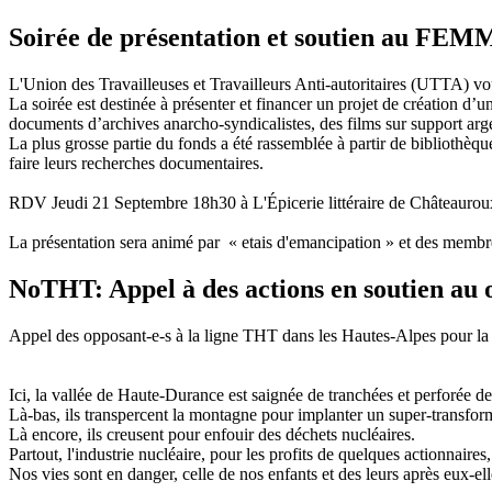
Soirée de présentation et soutien au FEM
L'Union des Travailleuses et Travailleurs Anti-autoritaires (UTTA) v
La soirée est destinée à présenter et financer un projet de création 
documents d’archives anarcho-syndicalistes, des films sur support arge
La plus grosse partie du fonds a été rassemblée à partir de bibliothèqu
faire leurs recherches documentaires.
RDV Jeudi 21 Septembre 18h30 à L'Épicerie littéraire de Châteaurou
La présentation sera animé par « etais d'emancipation » et des mem
NoTHT: Appel à des actions en soutien au 
Appel des opposant-e-s à la ligne THT dans les Hautes-Alpes pour la
Ici, la vallée de Haute-Durance est saignée de tranchées et perforée d
Là-bas, ils transpercent la montagne pour implanter un super-transfor
Là encore, ils creusent pour enfouir des déchets nucléaires.
Partout, l'industrie nucléaire, pour les profits de quelques actionnaires,
Nos vies sont en danger, celle de nos enfants et des leurs après eux-ell