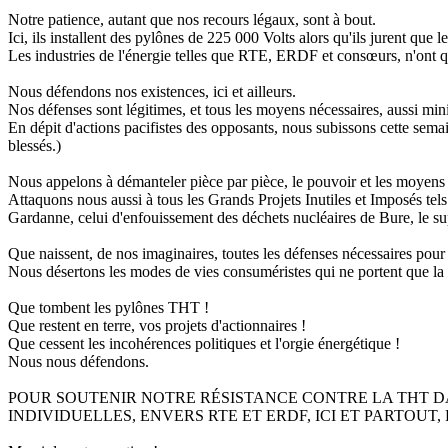
Notre patience, autant que nos recours légaux, sont à bout.
Ici, ils installent des pylônes de 225 000 Volts alors qu'ils jurent que l
Les industries de l'énergie telles que RTE, ERDF et consœurs, n'ont que
Nous défendons nos existences, ici et ailleurs.
Nos défenses sont légitimes, et tous les moyens nécessaires, aussi mini
En dépit d'actions pacifistes des opposants, nous subissons cette sema
blessés.)
Nous appelons à démanteler pièce par pièce, le pouvoir et les moyens 
Attaquons nous aussi à tous les Grands Projets Inutiles et Imposés te
Gardanne, celui d'enfouissement des déchets nucléaires de Bure, le s
Que naissent, de nos imaginaires, toutes les défenses nécessaires pour
Nous désertons les modes de vies consuméristes qui ne portent que la
Que tombent les pylônes THT !
Que restent en terre, vos projets d'actionnaires !
Que cessent les incohérences politiques et l'orgie énergétique !
Nous nous défendons.
POUR SOUTENIR NOTRE RÉSISTANCE CONTRE LA THT DA
INDIVIDUELLES, ENVERS RTE ET ERDF, ICI ET PARTOUT,