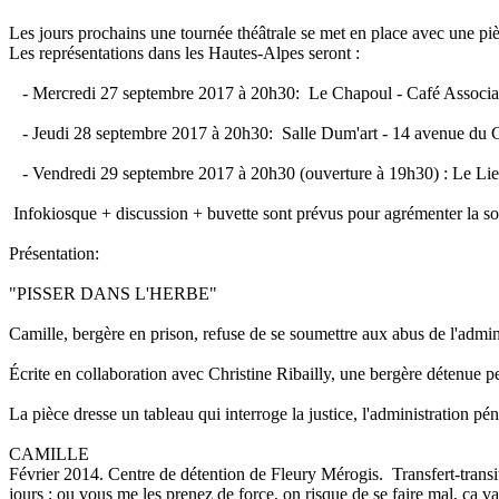
Les jours prochains une tournée théâtrale se met en place avec une piè
Les représentations dans les Hautes-Alpes seront :
- Mercredi 27 septembre 2017 à 20h30: Le Chapoul - Café Associatif
- Jeudi 28 septembre 2017 à 20h30: Salle Dum'art - 14 avenue du
- Vendredi 29 septembre 2017 à 20h30 (ouverture à 19h30) : Le Lie
Infokiosque + discussion + buvette sont prévus pour agrémenter la so
Présentation:
"PISSER DANS L'HERBE"
Camille, bergère en prison, refuse de se soumettre aux abus de l'admini
Écrite en collaboration avec Christine Ribailly, une bergère détenue pe
La pièce dresse un tableau qui interroge la justice, l'administration pén
CAMILLE
Février 2014. Centre de détention de Fleury Mérogis. Transfert-transi
jours ; ou vous me les prenez de force, on risque de se faire mal, ça 