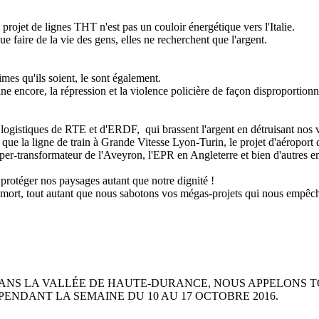
e projet de lignes THT n'est pas un couloir énergétique vers l'Italie.
 faire de la vie des gens, elles ne recherchent que l'argent.
mes qu'ils soient, le sont également.
ine encore, la répression et la violence policière de façon disproportio
logistiques de RTE et d'ERDF, qui brassent l'argent en détruisant nos 
ls que la ligne de train à Grande Vitesse Lyon-Turin, le projet d'aéropo
uper-transformateur de l'Aveyron, l'EPR en Angleterre et bien d'autres
 protéger nos paysages autant que notre dignité !
 mort, tout autant que nous sabotons vos mégas-projets qui nous empêch
NS LA VALLÉE DE HAUTE-DURANCE, NOUS APPELONS TOU
 PENDANT LA SEMAINE DU 10 AU 17 OCTOBRE 2016.