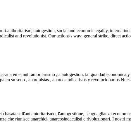
nti-authoritarism, autogestion, social and economic egality, internation
dicalist and revolutionist. Our actions's way: general strike, direct actio
ada en el anti-autoritarismo ,la autogestion, la igualdad economica y so
a en su seno , anarquistas , anarcosindicalistas y revolucionarios.Nuest
à basata sull'antiautoritarismo, l'autogestione, l'euguaglianza economica
tenza che riunisce anarchici, anarcosindacalisti e rivoluzionari. I nostri me